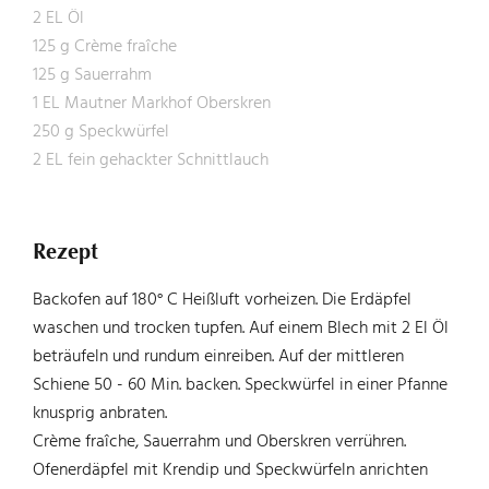
2 EL Öl
125 g Crème fraîche
125 g Sauerrahm
1 EL Mautner Markhof Oberskren
250 g Speckwürfel
2 EL fein gehackter Schnittlauch
Rezept
Backofen auf 180° C Heißluft vorheizen. Die Erdäpfel
waschen und trocken tupfen. Auf einem Blech mit 2 El Öl
beträufeln und rundum einreiben. Auf der mittleren
Schiene 50 - 60 Min. backen. Speckwürfel in einer Pfanne
knusprig anbraten.
Crème fraîche, Sauerrahm und Oberskren verrühren.
Ofenerdäpfel mit Krendip und Speckwürfeln anrichten