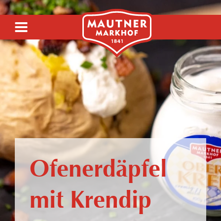
SIRUP
SENF
Ofenerdäpfel
ESSIG
mit Krendip