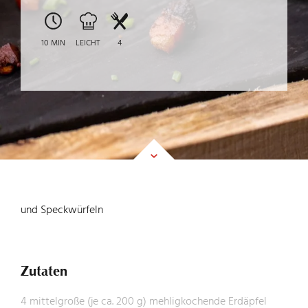
FEINKOST
10 MIN
LEICHT
4
UNTERNEHMEN
KARRIERE
und Speckwürfeln
KONTAKT
Zutaten
4 mittelgroße (je ca. 200 g) mehligkochende Erdäpfel