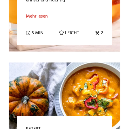
erfrischend fruchtig
Mehr lesen
5 MIN
LEICHT
2
REZEPT