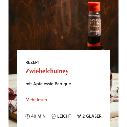
REZEPT
Zwiebelchutney
mit Apfelessig Barrique
Mehr lesen
40 MIN
LEICHT
2 GLÄSER