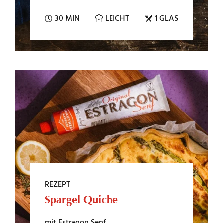
30 MIN
LEICHT
1 GLAS
REZEPT
Spargel Quiche
mit Estragon Senf