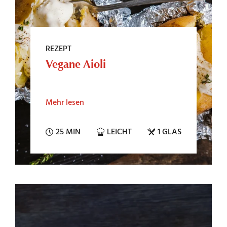
REZEPT
Vegane Aioli
Mehr lesen
25 MIN
LEICHT
1 GLAS