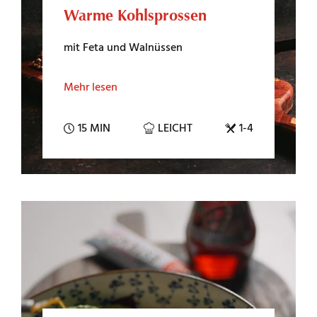
Warme Kohlsprossen
FEINKOST
mit Feta und Walnüssen
Mehr lesen
UNTERNEHMEN
15 MIN
LEICHT
1-4
KARRIERE
KONTAKT