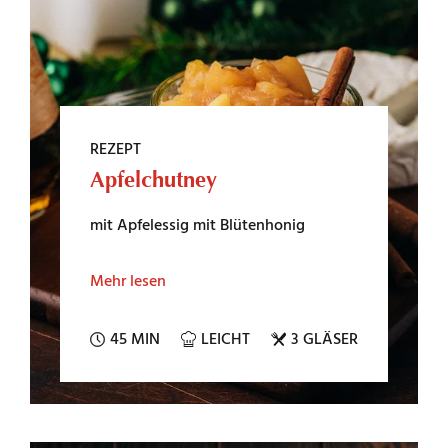
REZEPT
Apfelchutney
mit Apfelessig mit Blütenhonig
Mehr lesen
45 MIN
LEICHT
3 GLÄSER