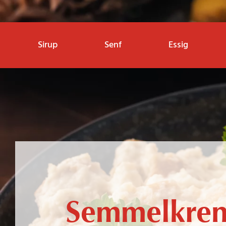
Sirup
Senf
Essig
Semmelkre