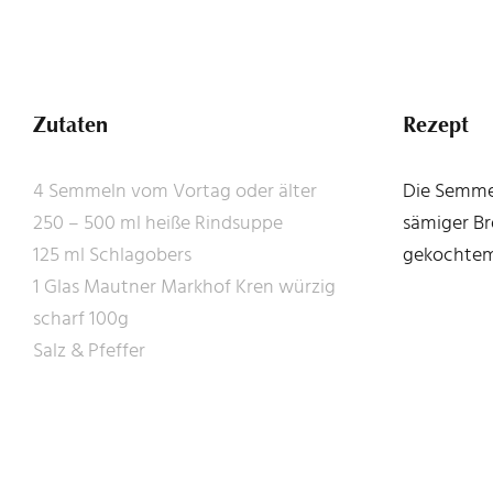
Zutaten
Rezept
4 Semmeln vom Vortag oder älter
Die Semmel
250 – 500 ml heiße Rindsuppe
sämiger Br
125 ml Schlagobers
gekochtem 
1 Glas Mautner Markhof Kren würzig
scharf 100g
Salz & Pfeffer