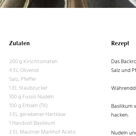
Zutaten
Rezept
200 g Kirschtomaten
Das Backro
4 EL Olivenöl
Salz und P
Salz, Pfeffer
1 EL Staubzucker
Währenddes
100 g Fussili Nudeln
100 g Erbsen (TK)
Basilikum 
3 EL geriebener Hartkäse
hacken.
1 Handvoll Basilikum
2 EL Mautner Markhof Aceto
Nudeln und