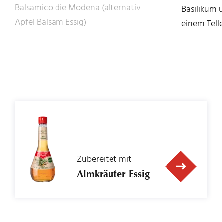
Balsamico die Modena (alternativ
Basilikum 
Apfel Balsam Essig)
einem Tell
Zubereitet mit
Almkräuter Essig