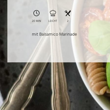
20 MIN
LEICHT
2
mit Balsamico Marinade