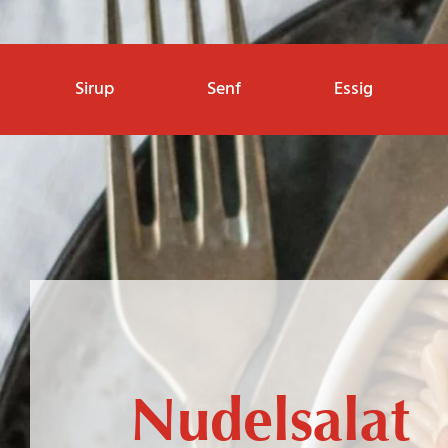
Sirup
Senf
Essig
Nudelsalat