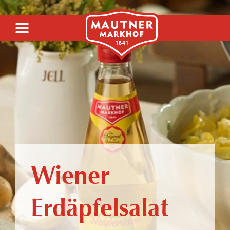
SIRUP
SENF
Wiener
ESSIG
Erdäpfelsalat