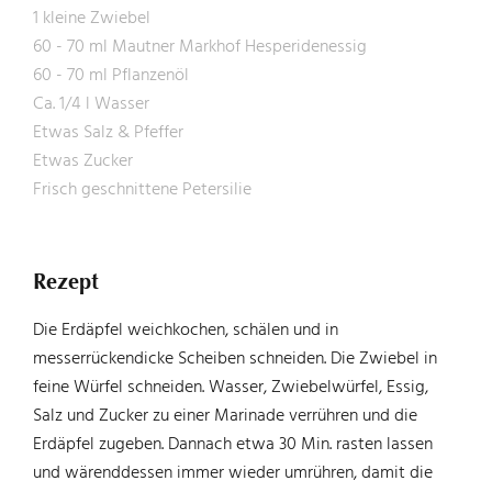
1 kleine Zwiebel
60 - 70 ml Mautner Markhof Hesperidenessig
60 - 70 ml Pflanzenöl
Ca. 1/4 l Wasser
Etwas Salz & Pfeffer
Etwas Zucker
Frisch geschnittene Petersilie
Rezept
Die Erdäpfel weichkochen, schälen und in
messerrückendicke Scheiben schneiden. Die Zwiebel in
feine Würfel schneiden. Wasser, Zwiebelwürfel, Essig,
Salz und Zucker zu einer Marinade verrühren und die
Erdäpfel zugeben. Dannach etwa 30 Min. rasten lassen
und wärenddessen immer wieder umrühren, damit die