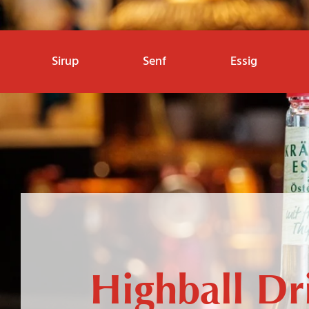
Sirup
Senf
Essig
Highball Dr