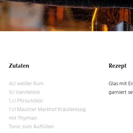
Zutaten
Rezept
4cl weißer Rum
Glas mit E
1cl Vanillelikör
garniert se
1 cl Pfirsichlikör
1 cl Mautner Markhof Kräuteressig
mit Thymian
Tonic zum Auffüllen