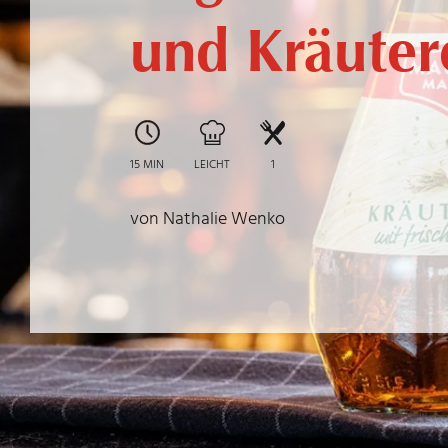
und Kräuter
15 MIN
LEICHT
1
von Nathalie Wenko