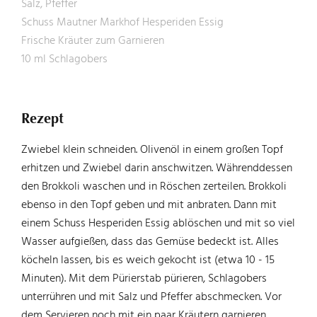
Salz, Pfeffer
Schuss Mautner Markhof Hesperiden Essig
Frische Kräuter zum Garnieren
10 ml Schlagobers
Rezept
Zwiebel klein schneiden. Olivenöl in einem großen Topf
erhitzen und Zwiebel darin anschwitzen. Währenddessen
den Brokkoli waschen und in Röschen zerteilen. Brokkoli
ebenso in den Topf geben und mit anbraten. Dann mit
einem Schuss Hesperiden Essig ablöschen und mit so viel
Wasser aufgießen, dass das Gemüse bedeckt ist. Alles
köcheln lassen, bis es weich gekocht ist (etwa 10 - 15
Minuten). Mit dem Pürierstab pürieren, Schlagobers
unterrühren und mit Salz und Pfeffer abschmecken. Vor
dem Servieren noch mit ein paar Kräutern garnieren.