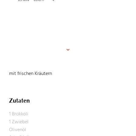
FEINKOST
UNTERNEHMEN
mit frischen Kräutern
KARRIERE
Zutaten
KONTAKT
1 Brokkoli
1 Zwiebel
Olivenöl