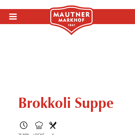
SIRUP
SENF
Brokkoli Suppe
ESSIG
25 MIN
LEICHT
4