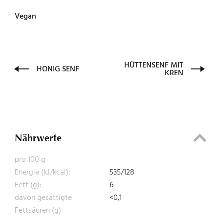
Vegan
HÜTTENSENF MIT
HONIG SENF
KREN
Nährwerte
pro 100 g
Energie (kJ/kcal):
535/128
Fett (g):
6
davon gesättigte
<0,1
Fettsäuren (g):