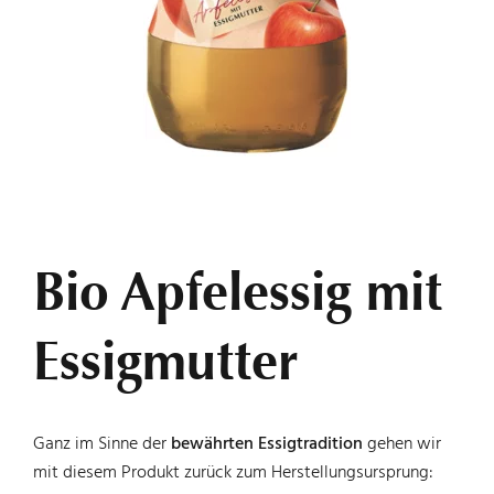
FEINKOST
UNTERNEHMEN
1
2
Bio Apfelessig mit
KARRIERE
Essigmutter
KONTAKT
Ganz im Sinne der
bewährten Essigtradition
gehen wir
mit diesem Produkt zurück zum Herstellungsursprung: