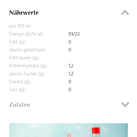
Nährwerte
pro 100 ml
Energie (kJ/kcal):
93/22
Fett (g):
0
davon gesättigte
0
Fettsäuren (g):
Kohlenhydrate (g):
1,2
davon Zucker (g):
1,2
Eiweiß (g):
0
Salz (g):
0
Zutaten