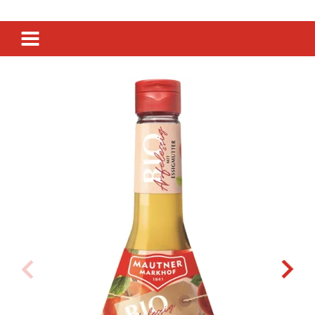
SIRUP
SENF
ESSIG
Previous
Next