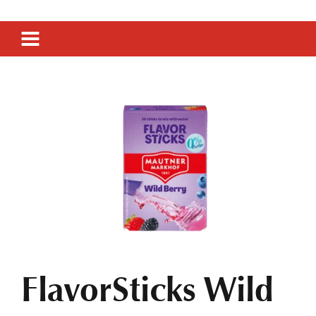
SIRUP
SENF
ESSIG
FlavorSticks Wild