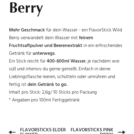
Berry
FEINKOST
Mehr Geschmack
für dein Wasser - ein FlavorStick Wild
Berry verwandelt dein Wasser mit
feinem
Fruchtsaftpulver und Beerenextrakt
in ein erfrischendes
UNTERNEHMEN
Getränk für
unterwegs
.
Ein Stick reicht für
400-600ml Wasser
, je nachdem wie
süß und intensiv du gerne genießt. Einfach in deine
Lieblingsflasche leeren, schütteln oder umrühren und
KARRIERE
fertig ist
dein Getränk to go.
Inhalt pro Stick: 2,6g/ 10 Sticks pro Packung
* Angaben pro 100ml Fertiggetränk
KONTAKT
FLAVORSTICKS ELDER
FLAVORSTICKS PINK