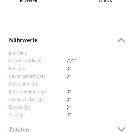
FLOWER
DRINK
Nährwerte
pro 100 g
Energie (kJ/kcal):
7*/2*
Fett (g):
0*
davon gesättigte
0*
Fettsäuren (g):
Kohlenhydrate (g):
0*
davon Zucker (g):
0*
Eiweiß (g):
0*
Salz (g):
0*
Zutaten